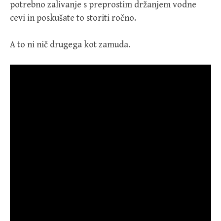
potrebno zalivanje s preprostim držanjem vodne
cevi in ​​poskušate to storiti ročno.
A to ni nič drugega kot zamuda.