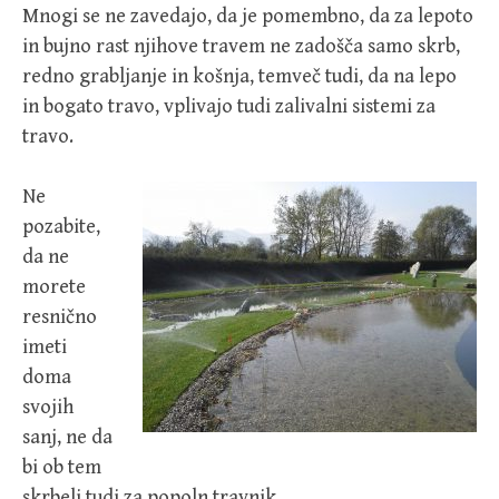
Mnogi se ne zavedajo, da je pomembno, da za lepoto
in bujno rast njihove travem ne zadošča samo skrb,
redno grabljanje in košnja, temveč tudi, da na lepo
in bogato travo, vplivajo tudi zalivalni sistemi za
travo.
Ne
pozabite,
da ne
morete
resnično
imeti
doma
svojih
sanj, ne da
bi ob tem
skrbeli tudi za popoln travnik.