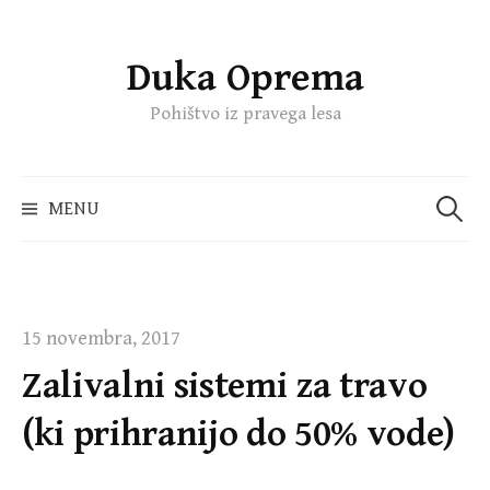
Duka Oprema
Skip
to
Pohištvo iz pravega lesa
content
Išči:
MENU
15 novembra, 2017
Zalivalni sistemi za travo
(ki prihranijo do 50% vode)