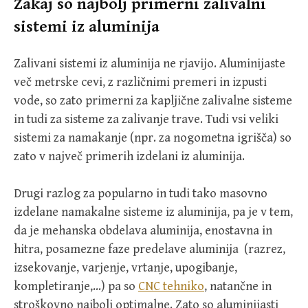
Zakaj so najbolj primerni zalivalni
sistemi iz aluminija
Zalivani sistemi iz aluminija ne rjavijo. Aluminijaste
več metrske cevi, z različnimi premeri in izpusti
vode, so zato primerni za kapljične zalivalne sisteme
in tudi za sisteme za zalivanje trave. Tudi vsi veliki
sistemi za namakanje (npr. za nogometna igrišča) so
zato v največ primerih izdelani iz aluminija.
Drugi razlog za popularno in tudi tako masovno
izdelane namakalne sisteme iz aluminija, pa je v tem,
da je mehanska obdelava aluminija, enostavna in
hitra, posamezne faze predelave aluminija (razrez,
izsekovanje, varjenje, vrtanje, upogibanje,
kompletiranje,…) pa so
CNC tehniko
, natančne in
stroškovno najbolj optimalne. Zato so aluminijasti