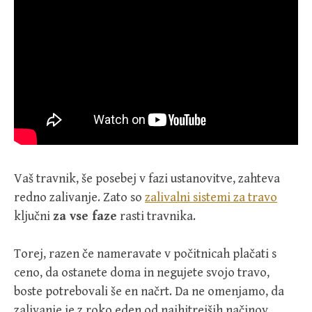
Vaš travnik, še posebej v fazi ustanovitve, zahteva
redno zalivanje. Zato so
zalivalni sistemi za travo
ključni
za vse faze
rasti travnika.
Torej, razen če nameravate v počitnicah plačati s
ceno, da ostanete doma in negujete svojo travo,
boste potrebovali še en načrt. Da ne omenjamo, da
zalivanje je z roko eden od najhitrejših načinov,