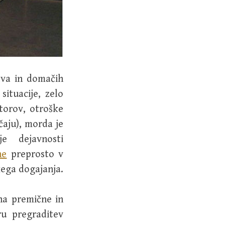
tva in domačih
situacije, zelo
torov, otroške
čaju), morda je
e dejavnosti
ne
preprosto v
kega dogajanja.
 na premične in
ru pregraditev