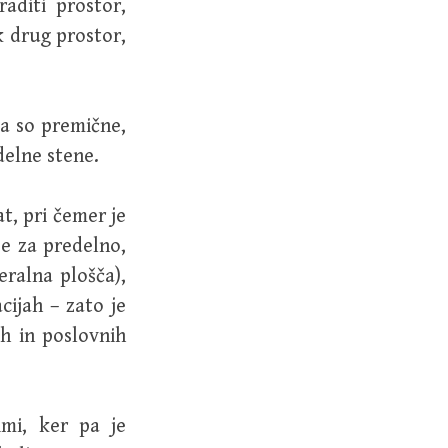
aditi prostor,
k drug prostor,
da so premične,
delne stene.
t, pri čemer je
se za predelno,
ralna plošča),
cijah – zato je
h in poslovnih
imi, ker pa je