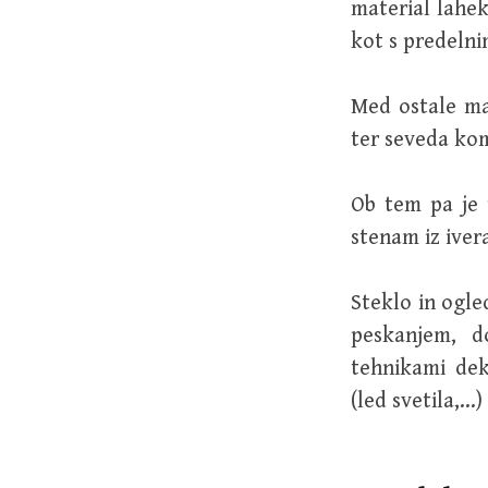
material lahek
kot s predelni
Med ostale ma
ter seveda kom
Ob tem pa je 
stenam iz ivera
Steklo in ogle
peskanjem, d
tehnikami dek
(led svetila,…)