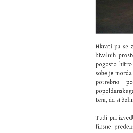
Hkrati pa se 
bivalnih prost
pogosto hitro
sobe je morda 
potrebno po
popoldanskega
tem, da si žel
Tudi pri izved
fiksne predel