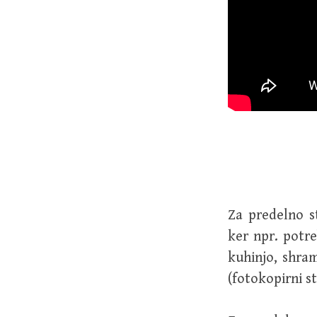
Za predelno s
ker npr. potre
kuhinjo, shram
(fotokopirni s