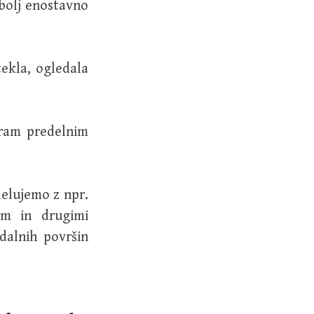
 bolj enostavno
ekla, ogledala
pram predelnim
delujemo z npr.
em in drugimi
dalnih površin