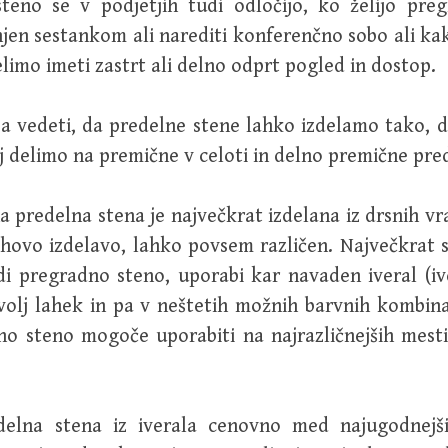
teno se v podjetjih tudi odločijo, ko želijo pregr
en sestankom ali narediti konferenčno sobo ali ka
limo imeti zastrt ali delno odprt pogled in dostop.
a vedeti, da predelne stene lahko izdelamo tako, 
j delimo na premične v celoti in delno premične pre
 predelna stena je največkrat izdelana iz drsnih vra
ihovo izdelavo, lahko povsem različen. Največkrat 
i pregradno steno, uporabi kar navaden iveral (ive
ovolj lahek in pa v neštetih možnih barvnih kombina
no steno mogoče uporabiti na najrazličnejših mesti
delna stena iz iverala cenovno med najugodnejš