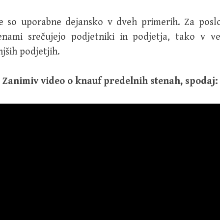
e so uporabne dejansko v dveh primerih. Za posl
enami srečujejo podjetniki in podjetja, tako v ve
jših podjetjih.
Zanimiv video o knauf predelnih stenah, spodaj: