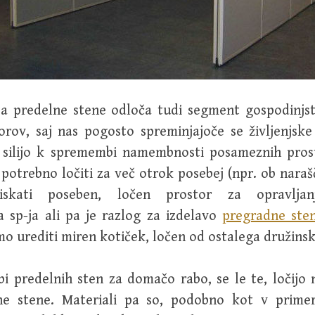
za predelne stene odloča tudi segment gospodinjs
orov, saj nas pogosto spreminjajoče se življenjske 
 silijo k spremembi namembnosti posameznih pros
potrebno ločiti za več otrok posebej (npr. ob naraš
iskati poseben, ločen prostor za opravljanj
 sp-ja ali pa je razlog za izdelavo
pregradne ste
imo urediti miren kotiček, ločen od ostalega družins
bi predelnih sten za domačo rabo, se le te, ločijo
ne stene. Materiali pa so, podobno kot v prime