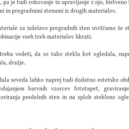
, pa je tudi rokovanje in upravljanje z njo, bistveno
mi in pregradnimi stenami iz drugih materialov.
teriale za izdelavo pregradnih sten uvrščamo še st
binacije vseh treh materialov hkrati.
treba vedeti, da so tako stekla kot ogledala, na
la, dražje.
dala seveda lahko naprej tudi dodatno estetsko ob
odajanjem barvnih vzorcev fototapet, graviranj
oriranja predelnih sten in na sploh stekleno ogle