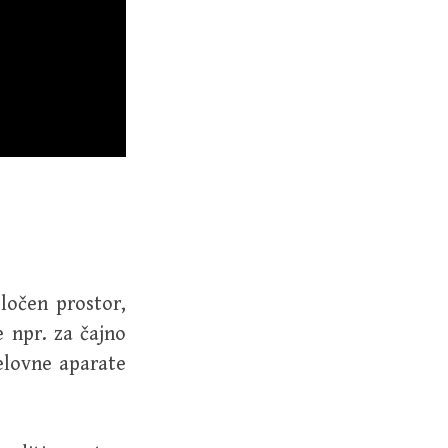
ločen prostor,
e npr. za čajno
delovne aparate