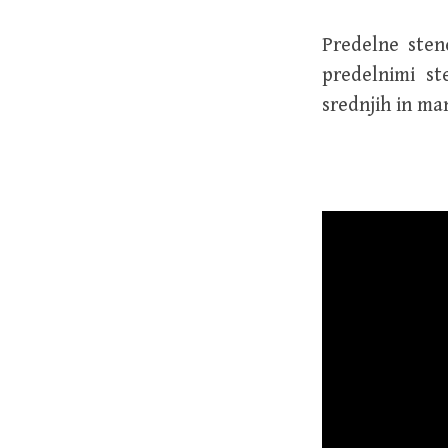
Predelne sten
predelnimi st
srednjih in man