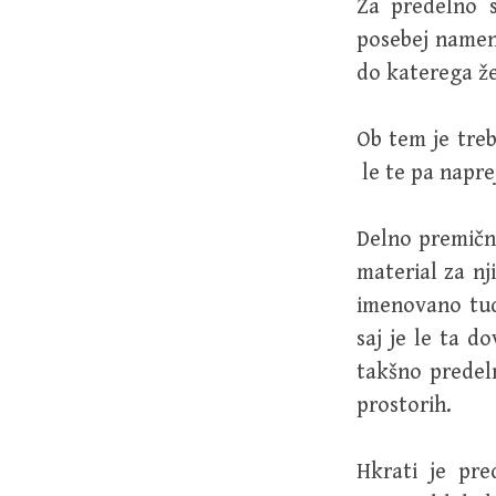
Za predelno s
posebej namenj
do katerega že
Ob tem je treb
le te pa napre
Delno premična
material za nj
imenovano tud
saj je le ta d
takšno predel
prostorih.
Hkrati je pre