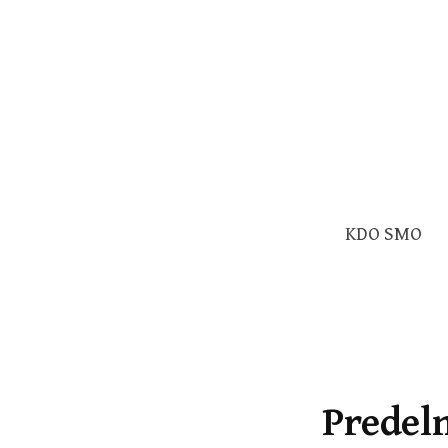
Skip
to
content
KDO SMO
Predel