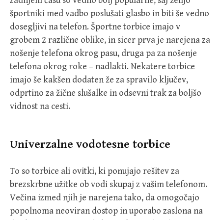
zadnjem času so vedno bolj popularne, saj želijo
športniki med vadbo poslušati glasbo in biti še vedno
dosegljivi na telefon. Športne torbice imajo v
grobem 2 različne oblike, in sicer prva je narejena za
nošenje telefona okrog pasu, druga pa za nošenje
telefona okrog roke – nadlakti. Nekatere torbice
imajo še kakšen dodaten že za spravilo ključev,
odprtino za žične slušalke in odsevni trak za boljšo
vidnost na cesti.
Univerzalne vodotesne torbice
To so torbice ali ovitki, ki ponujajo rešitev za
brezskrbne užitke ob vodi skupaj z vašim telefonom.
Večina izmed njih je narejena tako, da omogočajo
popolnoma neoviran dostop in uporabo zaslona na