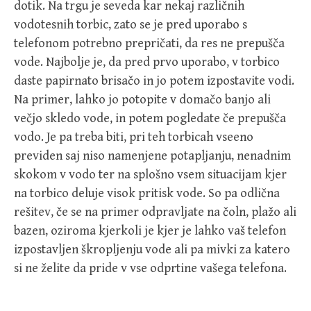
dotik. Na trgu je seveda kar nekaj različnih
vodotesnih torbic, zato se je pred uporabo s
telefonom potrebno prepričati, da res ne prepušča
vode. Najbolje je, da pred prvo uporabo, v torbico
daste papirnato brisačo in jo potem izpostavite vodi.
Na primer, lahko jo potopite v domačo banjo ali
večjo skledo vode, in potem pogledate če prepušča
vodo. Je pa treba biti, pri teh torbicah vseeno
previden saj niso namenjene potapljanju, nenadnim
skokom v vodo ter na splošno vsem situacijam kjer
na torbico deluje visok pritisk vode. So pa odlična
rešitev, če se na primer odpravljate na čoln, plažo ali
bazen, oziroma kjerkoli je kjer je lahko vaš telefon
izpostavljen škropljenju vode ali pa mivki za katero
si ne želite da pride v vse odprtine vašega telefona.