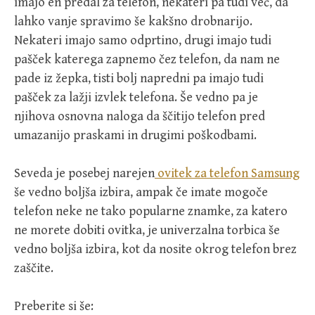
imajo en predal za telefon, nekateri pa tudi več, da
lahko vanje spravimo še kakšno drobnarijo.
Nekateri imajo samo odprtino, drugi imajo tudi
pašček katerega zapnemo čez telefon, da nam ne
pade iz žepka, tisti bolj napredni pa imajo tudi
pašček za lažji izvlek telefona. Še vedno pa je
njihova osnovna naloga da ščitijo telefon pred
umazanijo praskami in drugimi poškodbami.
Seveda je posebej narejen
ovitek za telefon Samsung
še vedno boljša izbira, ampak če imate mogoče
telefon neke ne tako popularne znamke, za katero
ne morete dobiti ovitka, je univerzalna torbica še
vedno boljša izbira, kot da nosite okrog telefon brez
zaščite.
Preberite si še: