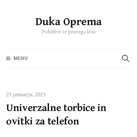
Duka Oprema
Skip
to
Pohištvo iz pravega lesa
content
Išči:
MENU
23 januarja, 2023
Univerzalne torbice in
ovitki za telefon