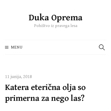
Duka Oprema
Skip
to
Pohištvo iz pravega lesa
content
Išči:
MENU
11 junija, 2018
Katera eterična olja so
primerna za nego las?