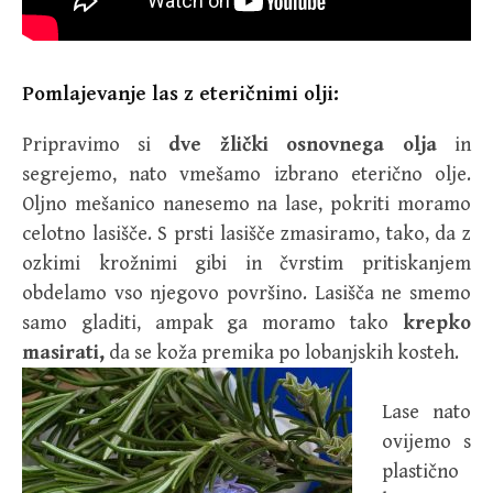
Pomlajevanje las z eteričnimi olji:
Pripravimo si
dve žlički osnovnega olja
in
segrejemo, nato vmešamo izbrano eterično olje.
Oljno mešanico nanesemo na lase, pokriti moramo
celotno lasišče. S prsti lasišče zmasiramo, tako, da z
ozkimi krožnimi gibi in čvrstim pritiskanjem
obdelamo vso njegovo površino. Lasišča ne smemo
samo gladiti, ampak ga moramo tako
krepko
masirati,
da se koža premika po lobanjskih kosteh.
Lase nato
ovijemo s
plastično