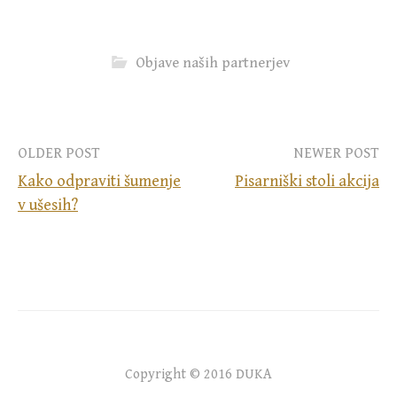
Objave naših partnerjev
Post
OLDER POST
NEWER POST
Kako odpraviti šumenje
Pisarniški stoli akcija
navigation
v ušesih?
Copyright © 2016 DUKA