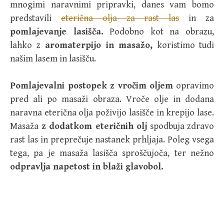
mnogimi naravnimi pripravki, danes vam bomo
predstavili
eterična olja za rast las
in za
pomlajevanje lasišča.
Podobno kot na obrazu,
lahko z
aromaterpijo in masažo,
koristimo tudi
našim lasem in lasišču.
Pomlajevalni postopek z vročim oljem
opravimo
pred ali po masaži obraza. Vroče olje in dodana
naravna eterična olja poživijo lasišče in krepijo lase.
Masaža
z dodatkom eteričnih olj
spodbuja zdravo
rast las in preprečuje nastanek prhljaja. Poleg vsega
tega, pa je masaža lasišča sproščujoča, ter nežno
odpravlja napetost in blaži glavobol.