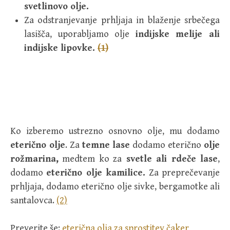
svetlinovo olje.
Za odstranjevanje prhljaja in blaženje srbečega
lasišča, uporabljamo olje
indijske melije ali
indijske lipovke.
(1)
Ko izberemo ustrezno osnovno olje, mu dodamo
eterično olje
. Za
temne lase
dodamo eterično
olje
rožmarina,
medtem ko za
svetle ali rdeče lase
,
dodamo
eterično olje kamilice.
Za preprečevanje
prhljaja, dodamo eterično olje sivke, bergamotke ali
santalovca.
(2)
Preverite še:
eterična olja za sprostitev čaker