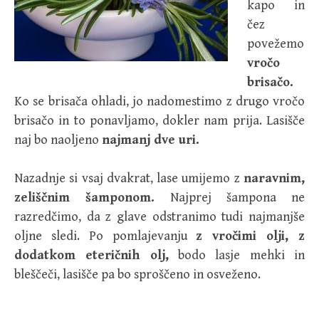
kapo in
čez
povežemo
vročo
brisačo.
Ko se brisača ohladi, jo nadomestimo z drugo vročo
brisačo in to ponavljamo, dokler nam prija. Lasišče
naj bo naoljeno
najmanj dve uri.
Nazadnje si vsaj dvakrat, lase umijemo z
naravnim,
zeliščnim šamponom.
Najprej šampona ne
razredčimo, da z glave odstranimo tudi najmanjše
oljne sledi. Po pomlajevanju
z vročimi olji, z
dodatkom eteričnih olj,
bodo lasje mehki in
bleščeči, lasišče pa bo sproščeno in osveženo.