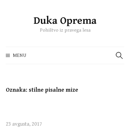
Duka Oprema
Skip
to
Pohištvo iz pravega lesa
content
Išči:
MENU
Oznaka:
stilne pisalne mize
23 avgusta, 2017