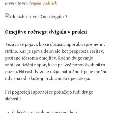
Preverite vsa
dvigala Vodušek
.
Omejitve ročnega dvigala v praksi
Težava se pojavi, ko se občasna uporaba spremeni v
rutino. Kar je sprva delovalo kot preprosta rešitev,
postane sčasoma omejitev. Ročno dvigovanje
zahteva fizični napor, ki se pri več ponovitvah hitro
pozna. Hitrost dviga je nižja, natančnost pa je močno
odvisna od izkušenj in zbranosti operaterja.
Pri pogostejši uporabi se pokažejo tudi druge
slabosti:
daljši čas za vsak posamezen dvig,