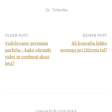
Tehnika
Post
OLDER POST
NEWER POST
Vzdrževanje premium
Ali konoplja lahko
navigation
parketa – kako ohraniti
pomaga pri čiščenju tal?
videz in vrednost skozi
leta?
Copyright © 2016 DUKA