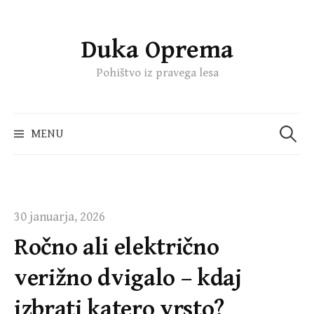
Duka Oprema
Skip
to
Pohištvo iz pravega lesa
content
Išči:
MENU
30 januarja, 2026
Ročno ali električno
verižno dvigalo – kdaj
izbrati katero vrsto?