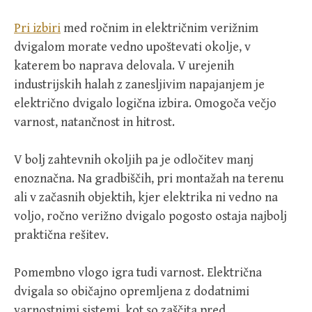
Pri izbiri
med ročnim in električnim verižnim
dvigalom morate vedno upoštevati okolje, v
katerem bo naprava delovala. V urejenih
industrijskih halah z zanesljivim napajanjem je
električno dvigalo logična izbira. Omogoča večjo
varnost, natančnost in hitrost.
V bolj zahtevnih okoljih pa je odločitev manj
enoznačna. Na gradbiščih, pri montažah na terenu
ali v začasnih objektih, kjer elektrika ni vedno na
voljo, ročno verižno dvigalo pogosto ostaja najbolj
praktična rešitev.
Pomembno vlogo igra tudi varnost. Električna
dvigala so običajno opremljena z dodatnimi
varnostnimi sistemi, kot so zaščita pred