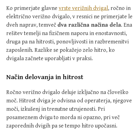
Ko primerjate glavne
vrste verižnih dvigal
, ročno in
električno verižno dvigalo, v resnici ne primerjate le
dveh naprav, temveč
dva različna načina dela
. Ena
rešitev temelji na fizičnem naporu in enostavnosti,
druga pa na hitrosti, ponovljivosti in razbremenitvi
zaposlenih. Razlike se pokažejo zelo hitro, ko
dvigala začnete uporabljati v praksi.
Način delovanja in hitrost
Ročno verižno dvigalo deluje izključno na človeško
moč. Hitrost dviga je odvisna od operaterja, njegove
moči, izkušenj in trenutne utrujenosti. Pri
posameznem dvigu to morda ni opazno, pri več
zaporednih dvigih pa se tempo hitro upočasni.