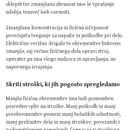
sklepih ter zmanjšana zbranost niso le vprašanje
udobja, temveč tudi varnosti.
Zmanjšana koncentracija in fizična izčrpanost
povečujeta tveganje za napake in poškodbe pri delu.
Električno verižno dvigalo te obremenitve bistveno
zmanjša, saj večino fizičnega dela opravi stroj,
operater pa ima vlogo nadzora in upravljanja, ne
napornega izvajanja.
Skriti stroški, ki jih pogosto spregledamo
Manjša fizična obremenitev ima tudi pomemben
posreden vpliv na stroške. Manj poškodb in manj
preobremenitev pomeni manj bolniških odsotnosti,
manj prekinitev dela in manj stroškov, povezanih z
nadomeščanjem zaposlenih. Čeprav se ti stroški ne