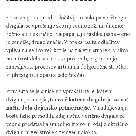
Ko se znajdete pred odločitvijo o nakupu verižnega
dvigala, se vprašanje skoraj vedno zoži na dilemo:
ročno ali električno. Na papirju je razlika jasna – eno
je cenejše, drugo dražje. V praksi pa ta odločitev
vpliva na veliko več kot le na začetni strošek. Vpliva
na hitrost dela, varnost zaposlenih, ergonomijo,
zanesljivost procesov in tudi na dolgoročne stroške,
ki jih pogosto opazite šele čez čas.
Prav zato se je smiselno vprašati ne le, katero
dvigalo je cenejše, temveč
katero dvigalo je za vaš
način dela dejansko primernejše
. V nadaljevanju
boste lažje presodili, kdaj ročno verižno dvigalo še
vedno predstavlja smiselno izbiro in kdaj električno
dvigalo ni več strošek, temveč naložba.