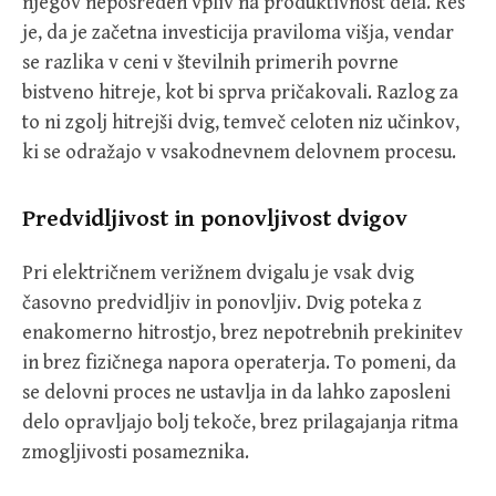
njegov neposreden vpliv na produktivnost dela. Res
je, da je začetna investicija praviloma višja, vendar
se razlika v ceni v številnih primerih povrne
bistveno hitreje, kot bi sprva pričakovali. Razlog za
to ni zgolj hitrejši dvig, temveč celoten niz učinkov,
ki se odražajo v vsakodnevnem delovnem procesu.
Predvidljivost in ponovljivost dvigov
Pri električnem verižnem dvigalu je vsak dvig
časovno predvidljiv in ponovljiv. Dvig poteka z
enakomerno hitrostjo, brez nepotrebnih prekinitev
in brez fizičnega napora operaterja. To pomeni, da
se delovni proces ne ustavlja in da lahko zaposleni
delo opravljajo bolj tekoče, brez prilagajanja ritma
zmogljivosti posameznika.