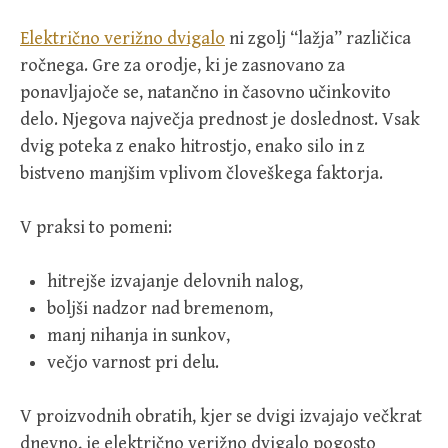
Električno verižno dvigalo
ni zgolj “lažja” različica
ročnega. Gre za orodje, ki je zasnovano za
ponavljajoče se, natančno in časovno učinkovito
delo. Njegova največja prednost je doslednost. Vsak
dvig poteka z enako hitrostjo, enako silo in z
bistveno manjšim vplivom človeškega faktorja.
V praksi to pomeni:
hitrejše izvajanje delovnih nalog,
boljši nadzor nad bremenom,
manj nihanja in sunkov,
večjo varnost pri delu.
V proizvodnih obratih, kjer se dvigi izvajajo večkrat
dnevno, je električno verižno dvigalo pogosto