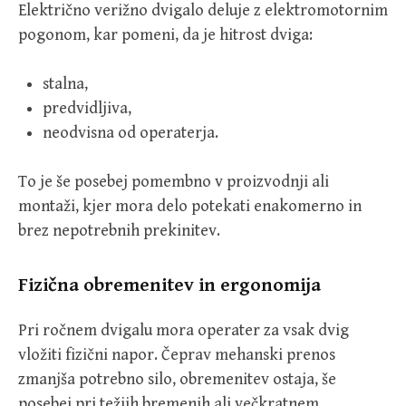
Električno verižno dvigalo deluje z elektromotornim
pogonom, kar pomeni, da je hitrost dviga:
stalna,
predvidljiva,
neodvisna od operaterja.
To je še posebej pomembno v proizvodnji ali
montaži, kjer mora delo potekati enakomerno in
brez nepotrebnih prekinitev.
Fizična obremenitev in ergonomija
Pri ročnem dvigalu mora operater za vsak dvig
vložiti fizični napor. Čeprav mehanski prenos
zmanjša potrebno silo, obremenitev ostaja, še
posebej pri težjih bremenih ali večkratnem