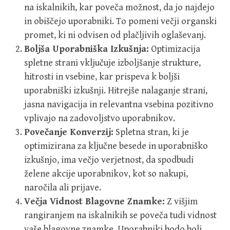
na iskalnikih, kar poveča možnost, da jo najdejo
in obiščejo uporabniki. To pomeni večji organski
promet, ki ni odvisen od plačljivih oglaševanj.
Boljša Uporabniška Izkušnja:
Optimizacija
spletne strani vključuje izboljšanje strukture,
hitrosti in vsebine, kar prispeva k boljši
uporabniški izkušnji. Hitrejše nalaganje strani,
jasna navigacija in relevantna vsebina pozitivno
vplivajo na zadovoljstvo uporabnikov.
Povečanje Konverzij:
Spletna stran, ki je
optimizirana za ključne besede in uporabniško
izkušnjo, ima večjo verjetnost, da spodbudi
želene akcije uporabnikov, kot so nakupi,
naročila ali prijave.
Večja Vidnost Blagovne Znamke:
Z višjim
rangiranjem na iskalnikih se poveča tudi vidnost
vaše blagovne znamke. Uporabniki bodo bolj