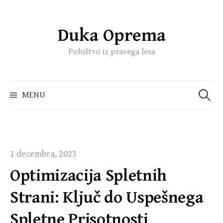
Duka Oprema
Skip
to
Pohištvo iz pravega lesa
content
Išči:
MENU
1 decembra, 2023
Optimizacija Spletnih
Strani: Ključ do Uspešnega
Spletne Prisotnosti