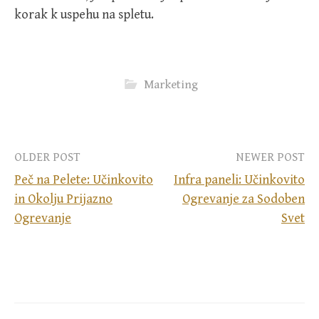
korak k uspehu na spletu.
Marketing
Post
OLDER POST
NEWER POST
Peč na Pelete: Učinkovito
Infra paneli: Učinkovito
navigation
in Okolju Prijazno
Ogrevanje za Sodoben
Ogrevanje
Svet