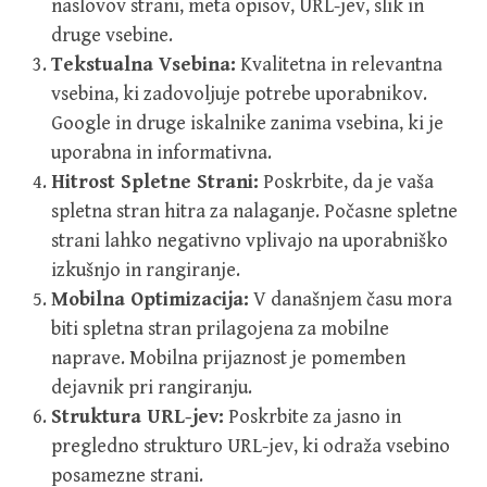
naslovov strani, meta opisov, URL-jev, slik in
druge vsebine.
Tekstualna Vsebina:
Kvalitetna in relevantna
vsebina, ki zadovoljuje potrebe uporabnikov.
Google in druge iskalnike zanima vsebina, ki je
uporabna in informativna.
Hitrost Spletne Strani:
Poskrbite, da je vaša
spletna stran hitra za nalaganje. Počasne spletne
strani lahko negativno vplivajo na uporabniško
izkušnjo in rangiranje.
Mobilna Optimizacija:
V današnjem času mora
biti spletna stran prilagojena za mobilne
naprave. Mobilna prijaznost je pomemben
dejavnik pri rangiranju.
Struktura URL-jev:
Poskrbite za jasno in
pregledno strukturo URL-jev, ki odraža vsebino
posamezne strani.