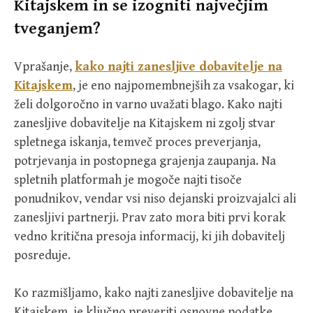
Kitajskem in se izogniti največjim
tveganjem?
Vprašanje,
kako najti zanesljive dobavitelje na
Kitajskem
, je eno najpomembnejših za vsakogar, ki
želi dolgoročno in varno uvažati blago. Kako najti
zanesljive dobavitelje na Kitajskem ni zgolj stvar
spletnega iskanja, temveč proces preverjanja,
potrjevanja in postopnega grajenja zaupanja. Na
spletnih platformah je mogoče najti tisoče
ponudnikov, vendar vsi niso dejanski proizvajalci ali
zanesljivi partnerji. Prav zato mora biti prvi korak
vedno kritična presoja informacij, ki jih dobavitelj
posreduje.
Ko razmišljamo, kako najti zanesljive dobavitelje na
Kitajskem, je ključno preveriti osnovne podatke