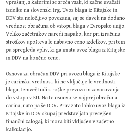
vprašanj, s katerimi se sreča vsak, ki začne uvažati
izdelke na slovenski trg. Uvoz blaga iz Kitajske in
DDV sta neločljivo povezana, saj se davek na dodano
vrednost obračuna ob vstopu blaga v Evropsko unijo.
Veliko začetnikov naredi napako, ker pri izračunu
stroškov upošteva le nabavno ceno izdelkov, pri tem
pa spregleda vpliv, ki ga imata uvoz blaga iz Kitajske
in DDV na končno ceno.
Osnova za obračun DDV pri uvozu blaga iz Kitajske
je carinska vrednost, ki ne vključuje le vrednosti
blaga, temveč tudi stroške prevoza in zavarovanja
do vstopa v EU. Na to osnovo se najprej obračuna
carina, nato pa še DDV. Prav zato lahko uvoz blaga iz
Kitajske in DDV skupaj predstavljata precejšen
finančni zalogaj, ki mora biti vključen v začetno
kalkulacijo.