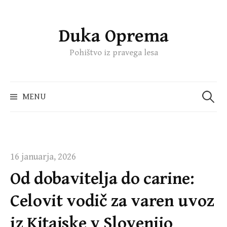
Duka Oprema
Skip
to
Pohištvo iz pravega lesa
content
Išči:
MENU
16 januarja, 2026
Od dobavitelja do carine:
Celovit vodič za varen uvoz
iz Kitajske v Slovenijo