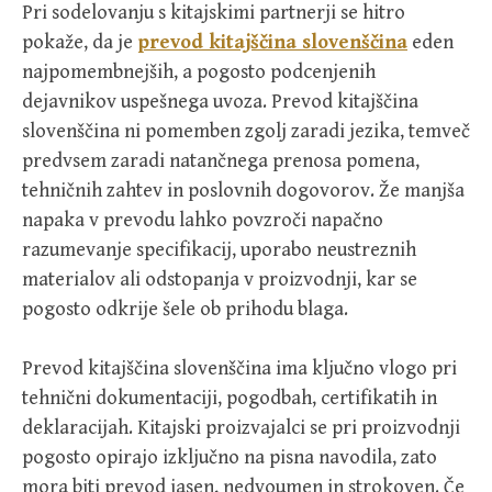
Pri sodelovanju s kitajskimi partnerji se hitro
pokaže, da je
prevod kitajščina slovenščina
eden
najpomembnejših, a pogosto podcenjenih
dejavnikov uspešnega uvoza. Prevod kitajščina
slovenščina ni pomemben zgolj zaradi jezika, temveč
predvsem zaradi natančnega prenosa pomena,
tehničnih zahtev in poslovnih dogovorov. Že manjša
napaka v prevodu lahko povzroči napačno
razumevanje specifikacij, uporabo neustreznih
materialov ali odstopanja v proizvodnji, kar se
pogosto odkrije šele ob prihodu blaga.
Prevod kitajščina slovenščina ima ključno vlogo pri
tehnični dokumentaciji, pogodbah, certifikatih in
deklaracijah. Kitajski proizvajalci se pri proizvodnji
pogosto opirajo izključno na pisna navodila, zato
mora biti prevod jasen, nedvoumen in strokoven. Če