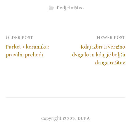
Podjetništvo
Post
OLDER POST
NEWER POST
Parket + keramika:
Kdaj izbrati verižno
navigation
pravilni prehodi
dvigalo in kdaj je boljša
druga rešitev
Copyright © 2016 DUKA