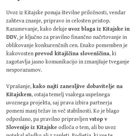
Uvoz iz Kitajske ponuja številne priložnosti, vendar
zahteva znanje, pripravo in celosten pristop.
Razumevanje, kako deluje
uvoz blaga iz Kitajske in
DDV
, je ključno za pravilno finančno načrtovanje in
oblikovanje konkurenčnih cen. Enako pomemben je
kakovosten
prevod kitajščina slovenščina
, ki
zagotavlja jasno komunikacijo in zmanjšuje tveganje
nesporazumov.
Vprašanje,
kako najti zanesljive dobavitelje na
Kitajskem
, ostaja temelj vsakega uspešnega
uvoznega projekta, saj prava izbira partnerja
pomeni manj težav in več stabilnosti. Ko je blago
odposlano, pa pravilno pripravljen
vstop v
Slovenijo iz Kitajske
odloča o tem, ali bo uvoz
potekal gladko ali z zapleti. Podjetja, ki vse te