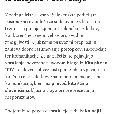
V zadnjih letih se vse več slovenskih podjetij in
posameznikov odloča za sodelovanje s kitajskim
trgom, saj ponuja izjemno širok nabor izdelkov,
konkurenčne cene in velike proizvodne
zmogljivosti. Kljub temu pa uvoz ni preprost in
zahteva dobro razumevanje postopkov, zakonodaje
ter komunikacije. Že na začetku se pojavljajo
vprašanja, povezana z
uvozom blaga iz Kitajske in
DDV
, saj davčne obveznosti pomembno vplivajo na
končno ceno izdelkov. Enako pomembna je jasna
komunikacija, kjer ima
prevod kitajščina
slovenščina
ključno vlogo pri preprečevanju
nesporazumov.
Podjetniki se pogosto sprašujejo tudi,
kako najti