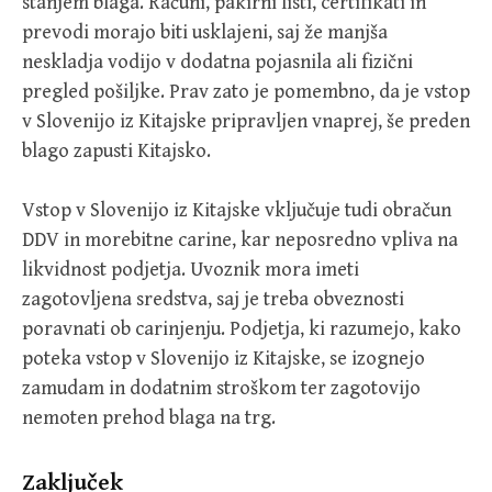
stanjem blaga. Računi, pakirni listi, certifikati in
prevodi morajo biti usklajeni, saj že manjša
neskladja vodijo v dodatna pojasnila ali fizični
pregled pošiljke. Prav zato je pomembno, da je vstop
v Slovenijo iz Kitajske pripravljen vnaprej, še preden
blago zapusti Kitajsko.
Vstop v Slovenijo iz Kitajske vključuje tudi obračun
DDV in morebitne carine, kar neposredno vpliva na
likvidnost podjetja. Uvoznik mora imeti
zagotovljena sredstva, saj je treba obveznosti
poravnati ob carinjenju. Podjetja, ki razumejo, kako
poteka vstop v Slovenijo iz Kitajske, se izognejo
zamudam in dodatnim stroškom ter zagotovijo
nemoten prehod blaga na trg.
Zaključek