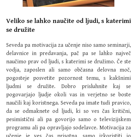
Veliko se lahko naučite od ljudi, s katerimi
se družite
Seveda pa motivacija za učenje niso samo seminarji,
delavnice in predavanja, pač pa se lahko največ
naučimo prav od ljudi, s katerimi se družimo. Če ste
vodja, zaposlen ali samo občasna delovna moč,
pogosteje posvetite pozornost temu, s kakšnimi
ljudmi se družite. Dobro prisluhnite kaj se
pogovarjajo ljudje okoli vas in verjetno se boste
naučili kaj koristnega. Seveda pa imate tudi pravico,
da se odmaknete od ljudi, ki so ves čas kritični,
pesimistični ali pa govorijo samo o televizijskem
programu ali pa opravljajo sodelavce. Motivacija za
učenje je ves čas prisotna, samo izkoristiti jo