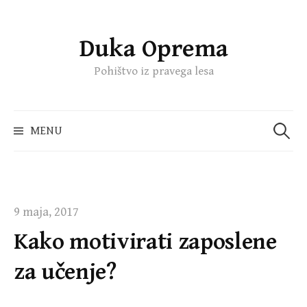
Duka Oprema
Skip
to
Pohištvo iz pravega lesa
content
Išči:
MENU
9 maja, 2017
Kako motivirati zaposlene
za učenje?