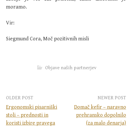
moramo.
Vir:
Siegmund Cora, Moč pozitivnih misli
Objave naših partnerjev
Post
OLDER POST
NEWER POST
Ergonomski pisarniški
Domač kefir – naravno
navigation
stoli – prednosti in
prehransko dopolnilo
koristi izbire pravega
(za malo denarja)