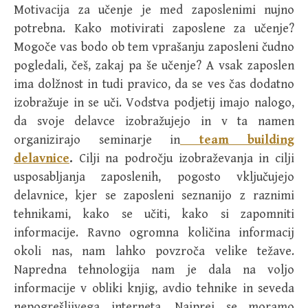
Motivacija za učenje je med zaposlenimi nujno
potrebna. Kako motivirati zaposlene za učenje?
Mogoče vas bodo ob tem vprašanju zaposleni čudno
pogledali, češ, zakaj pa še učenje? A vsak zaposlen
ima dolžnost in tudi pravico, da se ves čas dodatno
izobražuje in se uči. Vodstva podjetij imajo nalogo,
da svoje delavce izobražujejo in v ta namen
organizirajo seminarje in
team building
delavnice
.
Cilji na področju izobraževanja in cilji
usposabljanja zaposlenih, pogosto vključujejo
delavnice, kjer se zaposleni seznanijo z raznimi
tehnikami, kako se učiti, kako si zapomniti
informacije. Ravno ogromna količina informacij
okoli nas, nam lahko povzroča velike težave.
Napredna tehnologija nam je dala na voljo
informacije v obliki knjig, avdio tehnike in seveda
nepogrešljivega interneta. Najprej se moramo